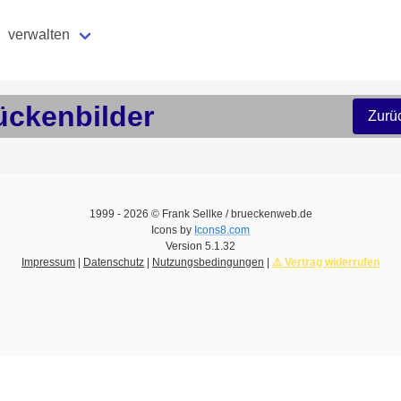
verwalten
ückenbilder
Zurü
1999 -
2026
© Frank Sellke / brueckenweb.de
Icons by
Icons8.com
Version
5.1.32
Impressum
|
Datenschutz
|
Nutzungsbedingungen
|
⚠️ Vertrag widerrufen