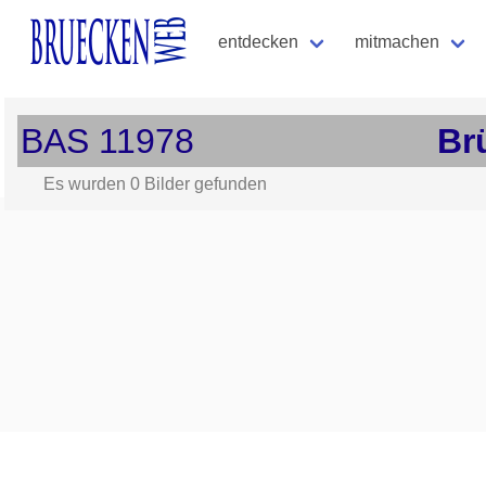
entdecken
mitmachen
BAS
11978
Br
Es wurden
0
Bilder gefunden