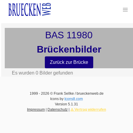
BAS
11980
Brückenbilder
Zurück zur Brücke
Es wurden
0
Bilder gefunden
1999 -
2026
© Frank Sellke / brueckenweb.de
Icons by
Icons8.com
Version
5.1.31
Impressum
|
Datenschutz
|
⚠️ Vertrag widerrufen