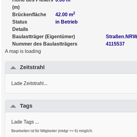
(m)
2
Brückenfläche
42.00
m
Status
in Betrieb
Details
Baulastträger (Eigentümer)
Straßen.NRW 
Nummer des Baulastträgers
4115537
A map is loading
Zeitstrahl
Lade Zeitstrahl...
Tags
Lade Tags ...
Bearbeiten ist für Mitglieder (midgr >= 6) möglich.