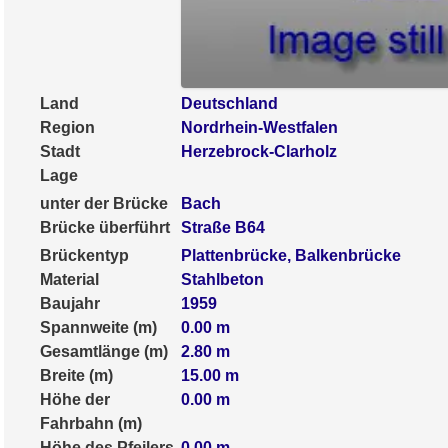
Land
Deutschland
Region
Nordrhein-Westfalen
Stadt
Herzebrock-Clarholz
Lage
unter der Brücke
Bach
Brücke überführt
Straße B64
Brückentyp
Plattenbrücke, Balkenbrücke
Material
Stahlbeton
Baujahr
1959
Spannweite (m)
0.00
m
Gesamtlänge (m)
2.80
m
Breite (m)
15.00
m
Höhe der
0.00
m
Fahrbahn (m)
Höhe des Pfeilers
0.00
m