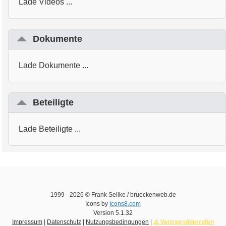
Lade Videos ...
Dokumente
Lade Dokumente ...
Beteiligte
Lade Beteiligte ...
1999 -
2026
© Frank Sellke / brueckenweb.de
Icons by
Icons8.com
Version
5.1.32
Impressum
|
Datenschutz
|
Nutzungsbedingungen
|
⚠️ Vertrag widerrufen