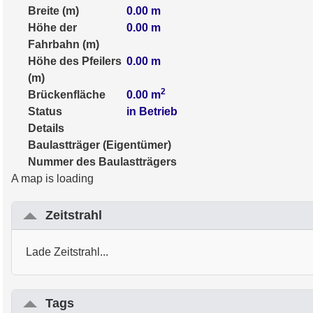
Breite (m)
0.00
m
Höhe der
0.00
m
Fahrbahn (m)
Höhe des Pfeilers
0.00
m
(m)
2
Brückenfläche
0.00
m
Status
in Betrieb
Details
Baulastträger (Eigentümer)
Nummer des Baulastträgers
A map is loading
Zeitstrahl
Lade Zeitstrahl...
Tags