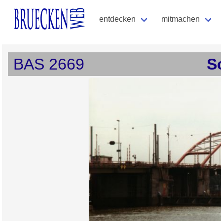
entdecken
mitmachen
BAS
2669
S