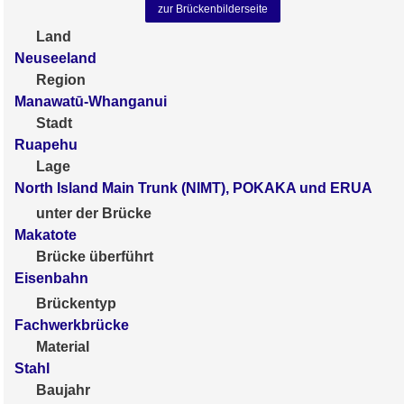
zur Brückenbilderseite
Land
Neuseeland
Region
Manawatū-Whanganui
Stadt
Ruapehu
Lage
North Island Main Trunk (NIMT), POKAKA und ERUA
unter der Brücke
Makatote
Brücke überführt
Eisenbahn
Brückentyp
Fachwerkbrücke
Material
Stahl
Baujahr