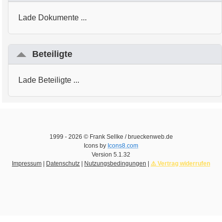
Lade Dokumente ...
Beteiligte
Lade Beteiligte ...
1999 -
2026
© Frank Sellke / brueckenweb.de
Icons by
Icons8.com
Version
5.1.32
Impressum
|
Datenschutz
|
Nutzungsbedingungen
|
⚠️ Vertrag widerrufen