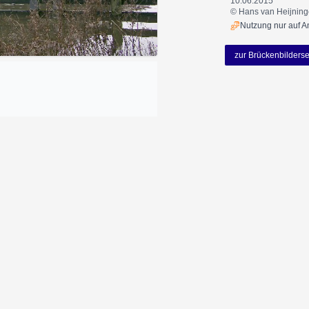
10.06.2015
© Hans van Heijnin
Nutzung nur auf A
zur Brückenbilderse