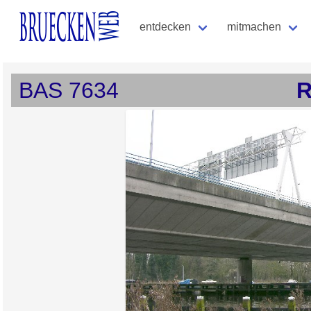
entdecken
mitmachen
BAS
7634
R