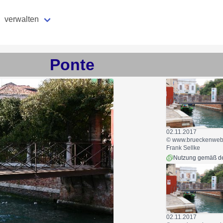
verwalten
Ponte
02.11.2017
© www.brueckenweb.
Frank Sellke
02.11.2017