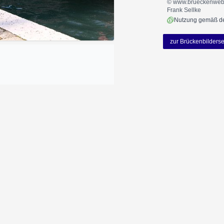
© www.brueckenweb.
Frank Sellke
zur Brückenbilderse