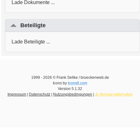
Lade Dokumente ...
Beteiligte
Lade Beteiligte ...
1999 -
2026
© Frank Sellke / brueckenweb.de
Icons by
Icons8.com
Version
5.1.32
Impressum
|
Datenschutz
|
Nutzungsbedingungen
|
⚠️ Vertrag widerrufen