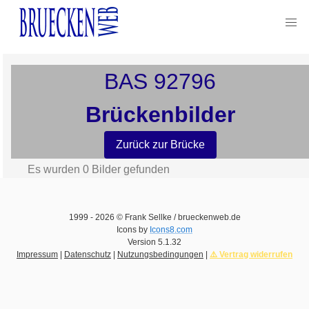
BAS
92796
Brückenbilder
Zurück zur Brücke
Es wurden
0
Bilder gefunden
1999 -
2026
© Frank Sellke / brueckenweb.de
Icons by
Icons8.com
Version
5.1.32
Impressum
|
Datenschutz
|
Nutzungsbedingungen
|
⚠️ Vertrag widerrufen