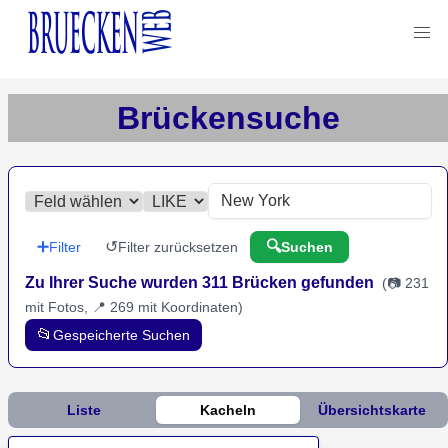
Brückensuche
➕
↺
🔍
Filter
Filter zurücksetzen
Suchen
Zu Ihrer Suche wurden 311 Brücken gefunden
(
📷 231
mit Fotos, 📍 269 mit Koordinaten
)
📂
Gespeicherte Suchen
Liste
Kacheln
Übersichtskarte