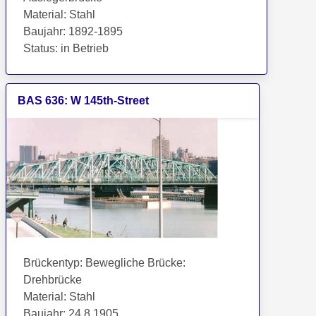
Material
:
Stahl
Baujahr
:
1892-1895
Status
:
in Betrieb
BAS
636
:
W 145th-Street
Brückentyp
:
Bewegliche Brücke:
Drehbrücke
Material
:
Stahl
Baujahr
:
24.8.1905