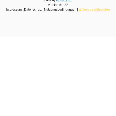
Icons by
Icons8.com
Version
5.1.32
Impressum
|
Datenschutz
|
Nutzungsbedingungen
|
⚠️ Vertrag widerrufen