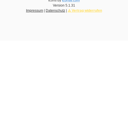
Icons by
Icons8.com
Version
5.1.31
Impressum
|
Datenschutz
|
⚠️ Vertrag widerrufen