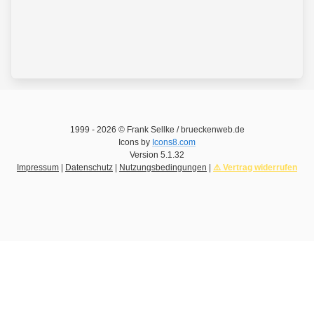
1999 -
2026
© Frank Sellke / brueckenweb.de
Icons by
Icons8.com
Version
5.1.32
Impressum
|
Datenschutz
|
Nutzungsbedingungen
|
⚠️ Vertrag widerrufen